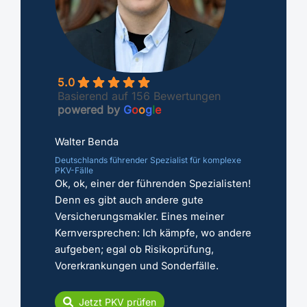
5.0
Basierend auf 156 Bewertungen
powered by
G
o
o
g
l
e
Walter Benda
Deutschlands führender Spezialist für komplexe
PKV-Fälle
Ok, ok, einer der führenden Spezialisten!
Denn es gibt auch andere gute
Versicherungsmakler. Eines meiner
Kernversprechen: Ich kämpfe, wo andere
aufgeben; egal ob Risikoprüfung,
Vorerkrankungen und Sonderfälle.
Jetzt PKV prüfen