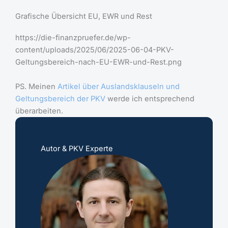
Grafische Übersicht EU, EWR und Rest
https://die-finanzpruefer.de/wp-
content/uploads/2025/06/2025-06-04-PKV-
Geltungsbereich-nach-EU-EWR-und-Rest.png
PS. Meinen
Artikel über Auslandsklauseln und
Geltungsbereich der PKV
werde ich entsprechend
überarbeiten.
Autor & PKV Experte