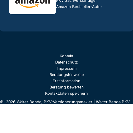
PKV Sachverständiger
Amazon Bestseller-Autor
Kontakt
Datenschutz
Impressum
Beratungshinweise
Erstinformation
Beratung bewerten
Kontaktdaten speichern
© 2026 Walter Benda, PKV-Versicherungsmakler | Walter Benda PKV
Experte | Bekannt aus Funk & TV | Die Finanzprüfer, die
Versicherungsprüfer, der Versicherungskritiker und shitsurance sind
Firmen von Walter "Benzinfass" Benda, der als Berater international
tätig ist. Seine Spezialisierungen sind die private Krankenversicherung
(PKV) sowie Altersvorsorge und Rente inklusive Investments, z. B.
ETF-Policen, steueroptimiertes Vererben etc.