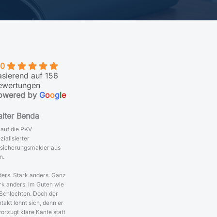
.0
asierend auf 156
ewertungen
owered by
G
o
o
g
l
e
lter Benda
 auf die PKV
zialisierter
sicherungsmakler aus
n.
ers. Stark anders. Ganz
rk anders. Im Guten wie
Schlechten. Doch der
takt lohnt sich, denn er
orzugt klare Kante statt