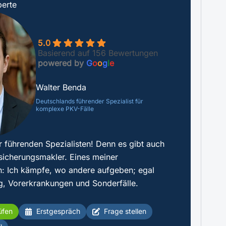
erte
5.0
Basierend auf 156 Bewertungen
powered by
G
o
o
g
l
e
Walter Benda
Deutschlands führender Spezialist für
komplexe PKV-Fälle
r führenden Spezialisten! Denn es gibt auch
sicherungsmakler. Eines meiner
: Ich kämpfe, wo andere aufgeben; egal
g, Vorerkrankungen und Sonderfälle.
üfen
Erstgespräch
Frage stellen