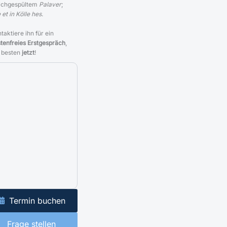
ichgespültem
Palaver
;
 et in Kölle hes
.
taktiere ihn für ein
tenfreies Erstgespräch
,
 besten
jetzt
!
Termin buchen
Frage stellen