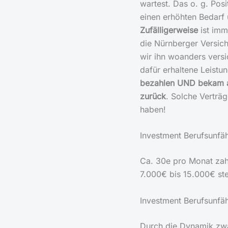
wartest. Das o. g. Pos
einen erhöhten Bedarf 
Zufälligerweise
ist imm
die Nürnberger Versich
wir ihn woanders versi
dafür erhaltene Leistu
bezahlen UND bekam am
zurück
. Solche Verträg
haben!
Investment Berufsunfäh
Ca. 30e pro Monat za
7.000€ bis 15.000€ ste
Investment Berufsunfäh
Durch die Dynamik zwa