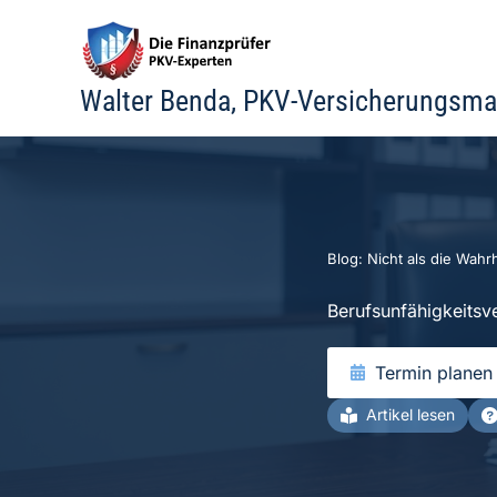
Zum
Inhalt
springen
Walter Benda, PKV-Versicherungsma
Blog: Nicht als die Wahrh
Berufsunfähigkeitsv
Termin planen
Artikel lesen