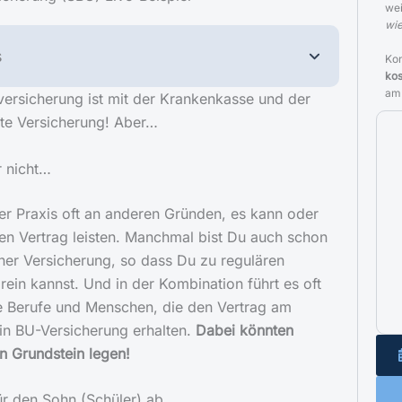
we
wie
s
Kon
kos
am
versicherung ist mit der Krankenkasse und der
gste Versicherung! Aber…
r nicht…
 der Praxis oft an anderen Gründen, es kann oder
inen Vertrag leisten. Manchmal bist Du auch schon
ner Versicherung, so dass Du zu regulären
rein kannst. Und in der Kombination führt es oft
e Berufe und Menschen, die den Vertrag am
in BU-Versicherung erhalten.
Dabei könnten
n Grundstein legen!
ür den Sohn (Schüler) ab