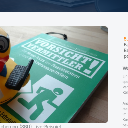
5
B
B
p
Wa
Ein
spe
Ver
Köl
And
sta
im 
Kon
bev
icherung (SBU) Live-Beispiel