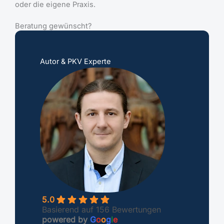
oder die eigene Praxis.
Beratung gewünscht?
Autor & PKV Experte
5.0
Basierend auf 156 Bewertungen
powered by
G
o
o
g
l
e