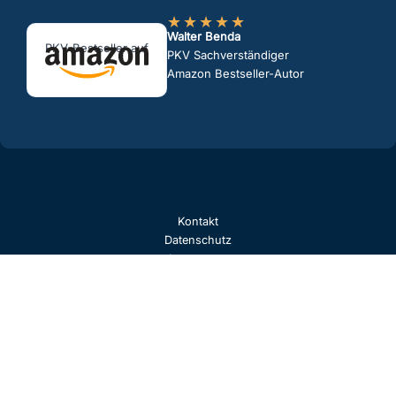
★
★
★
★
★
Walter Benda
PKV-Bestseller auf
PKV Sachverständiger
Amazon Bestseller-Autor
Kontakt
Datenschutz
Impressum
Beratungshinweise
Erstinformation
Beratung bewerten
Kontaktdaten speichern
© 2026 Walter Benda, PKV-Versicherungsmakler | Walter Benda PKV
Experte | Bekannt aus Funk & TV | Die Finanzprüfer, die
Versicherungsprüfer, der Versicherungskritiker und shitsurance sind