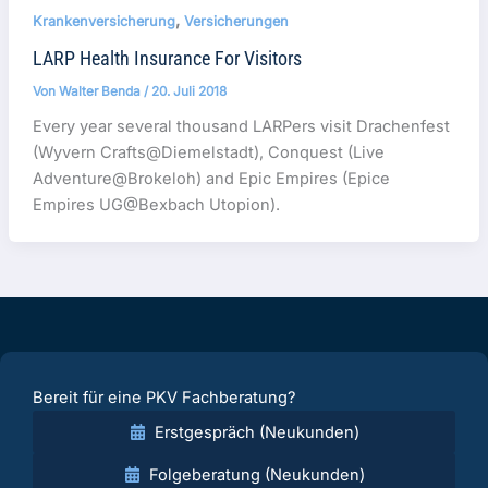
,
Krankenversicherung
Versicherungen
LARP Health Insurance For Visitors
Von
Walter Benda
/
20. Juli 2018
Every year several thousand LARPers visit Drachenfest
(Wyvern Crafts@Diemelstadt), Conquest (Live
Adventure@Brokeloh) and Epic Empires (Epice
Empires UG@Bexbach Utopion).
Bereit für eine PKV Fachberatung?
Erstgespräch (Neukunden)
Folgeberatung (Neukunden)