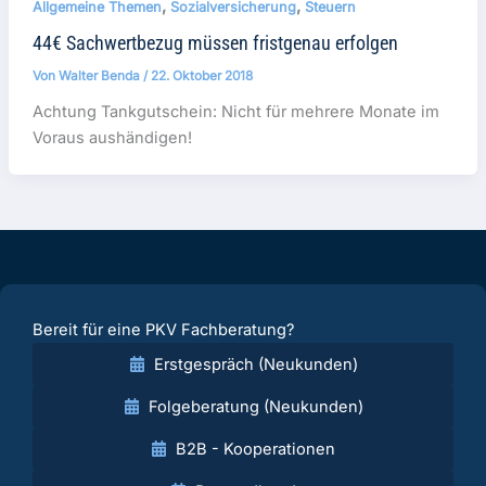
,
,
Allgemeine Themen
Sozialversicherung
Steuern
44€ Sachwertbezug müssen fristgenau erfolgen
Von
Walter Benda
/
22. Oktober 2018
Achtung Tankgutschein: Nicht für mehrere Monate im
Voraus aushändigen!
Bereit für eine PKV Fachberatung?
Erstgespräch (Neukunden)
Folgeberatung (Neukunden)
B2B - Kooperationen