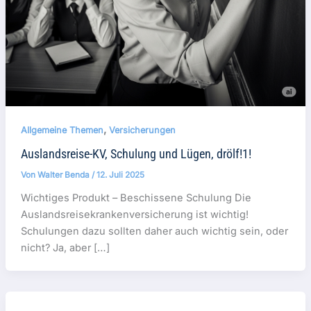
,
Allgemeine Themen
Versicherungen
Auslandsreise-KV, Schulung und Lügen, drölf!1!
Von
Walter Benda
/
12. Juli 2025
Wichtiges Produkt – Beschissene Schulung Die
Auslandsreisekrankenversicherung ist wichtig!
Schulungen dazu sollten daher auch wichtig sein, oder
nicht? Ja, aber […]