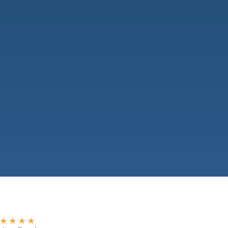
★
★
★
★