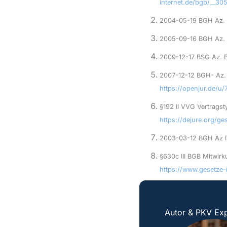
internet.de/bgb/__305
2004-05-19 BGH Az. 
2005-09-16 BGH Az.
2009-12-17 BSG Az. 
2007-12-12 BGH- Az.
https://openjur.de/u
§192 II VVG Vertragst
https://dejure.org/g
2003-03-12 BGH Az I
§630c III BGB Mitwirk
https://www.gesetze-
Autor & PKV Exp