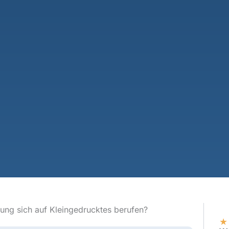
ung sich auf Kleingedrucktes berufen?
★