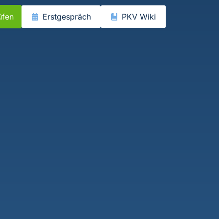
üfen
Erstgespräch
PKV Wiki