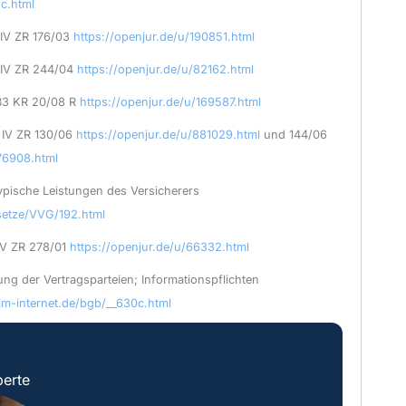
c.html
IV ZR 176/03
https://openjur.de/u/190851.html
 IV ZR 244/04
https://openjur.de/u/82162.html
B3 KR 20/08 R
https://openjur.de/u/169587.html
 IV ZR 130/06
https://openjur.de/u/881029.html
und 144/06
/76908.html
ypische Leistungen des Versicherers
esetze/VVG/192.html
V ZR 278/01
https://openjur.de/u/66332.html
ung der Vertragsparteien; Informationspflichten
im-internet.de/bgb/__630c.html
erte