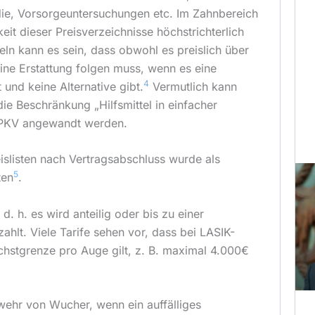
ie, Vorsorgeuntersuchungen etc. Im Zahnbereich
it dieser Preisverzeichnisse höchstrichterlich
teln kann es sein, dass obwohl es preislich über
eine Erstattung folgen muss, wenn es eine
4
 und keine Alternative gibt.
Vermutlich kann
die Beschränkung „Hilfsmittel in einfacher
 PKV angewandt werden.
islisten nach Vertragsabschluss wurde als
5
ten
.
 d. h. es wird anteilig oder bis zu einer
hlt. Viele Tarife sehen vor, dass bei LASIK-
hstgrenze pro Auge gilt, z. B. maximal 4.000€
bwehr von Wucher, wenn ein auffälliges