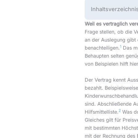
Inhaltsverzeichni
Weil es vertraglich ve
Frage stellen, ob die V
an der Auslegung gibt
1
benachteiligen.
Das mü
Behaupten selten genü
von Beispielen hilft hie
Der Vertrag kennt Auss
bezahlt. Beispielsweise
Kinderwunschbehandlung
sind. Abschließende Auf
2
Hilfsmittelliste.
Was dor
Gleiches gilt für Preis
mit bestimmten Höchst
mit der Rechnung des 