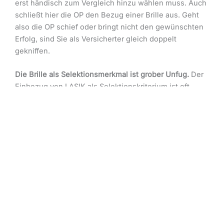
erst händisch zum Vergleich hinzu wählen muss. Auch
schließt hier die OP den Bezug einer Brille aus. Geht
also die OP schief oder bringt nicht den gewünschten
Erfolg, sind Sie als Versicherter gleich doppelt
gekniffen.
Die Brille als Selektionsmerkmal ist grober Unfug.
Der
Einbezug von LASIK als Selektionskriterium ist oft
zweitrangig, da kein existenzbedrohendes Risiko
darstellend, sondern Kosmetik oder Bequemlichkeit
darstellend. LASIK ist vergleichbar mit einer
Schönheits-OP, wobei die Risiken nicht zu
unterschätzen sind, die bis zur Erblindung reichen
2
können.
Medizinisch notwendigen Behandlungen am Auge
sind hiervon unabhängig erstattungsfähig, z. B. die
Entfernung von Fremdkörpern etc.