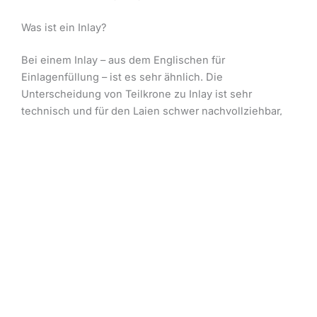
Was ist ein Inlay?
Bei einem Inlay – aus dem Englischen für
Einlagenfüllung – ist es sehr ähnlich. Die
Unterscheidung von Teilkrone zu Inlay ist sehr
technisch und für den Laien schwer nachvollziehbar,
zumal in diesem Zusammenhang auch von Overlays
6
oder Onlays gesprochen wird.
Für Inlays könnten Sie auch vereinzelt die gleiche
Höhe wie für Zahnbehandlung absichern (was meist
100%) ist.
Ansonsten gilt der gleiche Wert wie bei
Zahnersatz
. Auch könnten Sie auf die pauschalen
Beschränkungen (z. B. nur im sichtbaren Bereich)
verzichten. Beide Klauseln sind nicht ruinös, falls nicht
versichert.
Was ist eine Brücke?