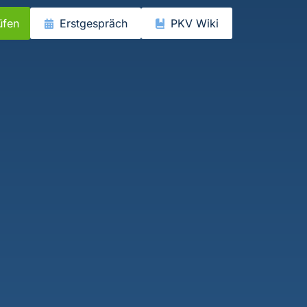
üfen
Erstgespräch
PKV Wiki