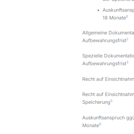
Auskunftsansp
6
18 Monate
Allgemeine Dokumentat
2
Aufbewahrungsfrist
Spezielle Dokumentatio
3
Aufbewahrungsfrist
Recht auf Einsichtnah
Recht auf Einsichtnah
5
Speicherung
Auskunftsanspruch ggü
6
Monate