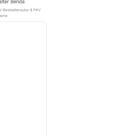
lter Benda
-Bestsellerautor & PKV
erte