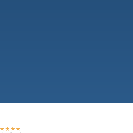
★
★
★
★