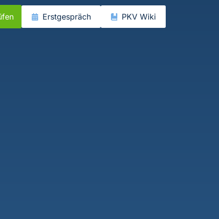
üfen
Erstgespräch
PKV Wiki