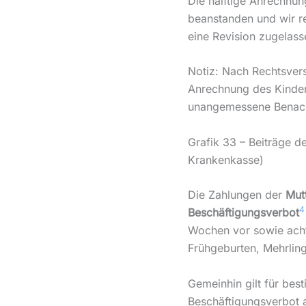
Die hälftige Anrechnun
beanstanden und wir r
eine Revision zugelass
Notiz: Nach Rechtsvers
Anrechnung des Kinder
unangemessene Benachte
Grafik 33 – Beiträge d
Krankenkasse)
Die Zahlungen der
Mut
4
Beschäftigungsverbot
Wochen vor sowie acht
Frühgeburten, Mehrlin
Gemeinhin gilt für bes
Beschäftigungsverbot 