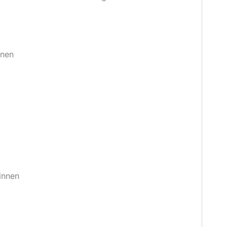
nnen
innen