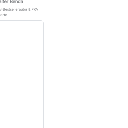
lter Benda
-Bestsellerautor & PKV
erte