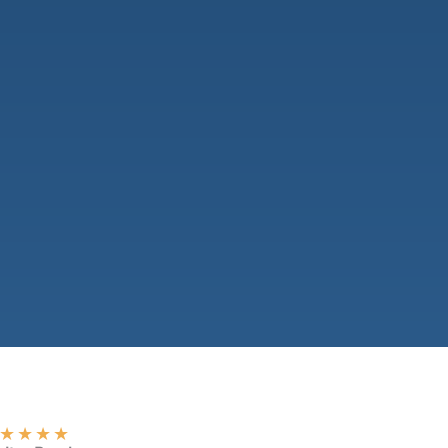
★
★
★
★