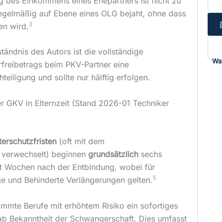
g des Einkommens eines Ehepartners ist nicht zu
egelmäßig auf Ebene eines OLG bejaht, ohne dass
3
en wird.
tändnis des Autors ist die vollständige
Wa
freibetrags beim PKV-Partner eine
iligung und sollte nur hälftig erfolgen.
er GKV in Elternzeit (Stand 2026-01 Techniker
terschutzfristen
(oft mit dem
verwechselt) beginnen
grundsätzlich
sechs
 Wochen nach der Entbindung, wobei für
5
ge und Behinderte Verlängerungen gelten.
timmte Berufe mit erhöhtem Risiko ein sofortiges
ab Bekanntheit der Schwangerschaft. Dies umfasst