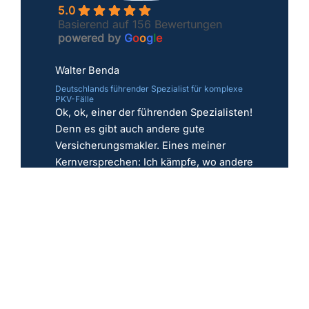
5.0
Basierend auf 156 Bewertungen
powered by
G
o
o
g
l
e
Walter Benda
Deutschlands führender Spezialist für komplexe
PKV-Fälle
Ok, ok, einer der führenden Spezialisten!
Denn es gibt auch andere gute
Versicherungsmakler. Eines meiner
Kernversprechen: Ich kämpfe, wo andere
aufgeben; egal ob Risikoprüfung,
Vorerkrankungen und Sonderfälle.
Jetzt PKV prüfen
Erstgespräch
Frage stellen
Expertenprofil