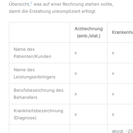
2
Übersicht,
was auf einer Rechnung stehen sollte,
damit die Erstattung unkompliziert erfolgt.
Arztrechnung
Krankenh
(amb./stat.)
Name des
x
x
Patienten/Kunden
Name des
x
x
Leistungserbringers
Berufsbezeichnung des
x
x
Behandlers
Krankheitsbezeichnung
x
x
(Diagnose)
abzgl. -2