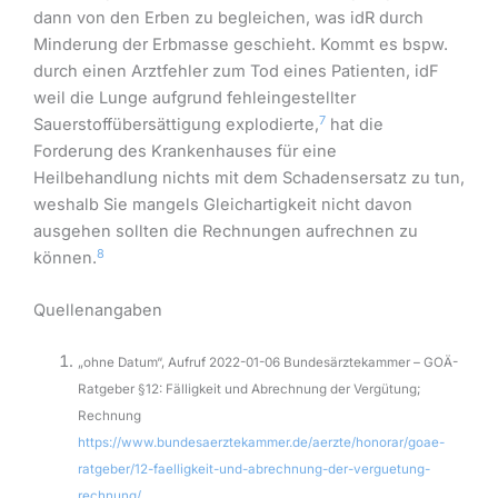
dann von den Erben zu begleichen, was idR durch
Minderung der Erbmasse geschieht. Kommt es bspw.
durch einen Arztfehler zum Tod eines Patienten, idF
weil die Lunge aufgrund fehleingestellter
7
Sauerstoffübersättigung explodierte,
hat die
Forderung des Krankenhauses für eine
Heilbehandlung nichts mit dem Schadensersatz zu tun,
weshalb Sie mangels Gleichartigkeit nicht davon
ausgehen sollten die Rechnungen aufrechnen zu
8
können.
Quellenangaben
„ohne Datum“, Aufruf 2022-01-06 Bundesärztekammer – GOÄ-
Ratgeber §12: Fälligkeit und Abrechnung der Vergütung;
Rechnung
https://www.bundesaerztekammer.de/aerzte/honorar/goae-
ratgeber/12-faelligkeit-und-abrechnung-der-verguetung-
rechnung/