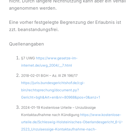
nicht. Durch längere Nichtnutzung kann aber ein Verfall
angenommen werden.
Eine vorher festgelegte Begrenzung der Erlaubnis ist
zzt. beanstandungsfrei.
Quellenangaben
§7 UWG
https://www.gesetze-im-
internet.de/uwg_2004/__7.html
2018-02-01 BGH – Az. III ZR 196/17
https://juris.bundesgerichtshof.de/cgi-
bin/rechtsprechung/document.py?
Gericht=bgh&Art=en&nr=80968&pos=0&anz=1
2024-01-19 Kostenlose Urteile – Unzulässige
Kontaktaufnahme nach Kündigung
https://www.kostenlose-
urteile.de/Schleswig-Holsteinisches-Oberlandesgericht_6-U-
2523_Unzulaessige-Kontaktaufnahme-nach-