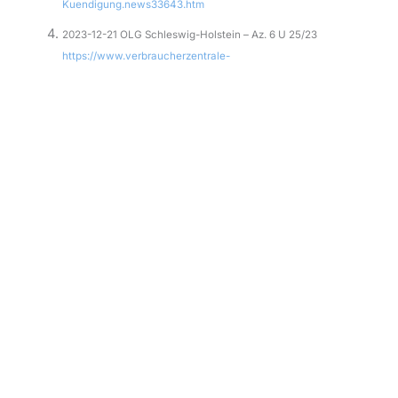
Kuendigung.news33643.htm
2023-12-21 OLG Schleswig-Holstein – Az. 6 U 25/23
https://www.verbraucherzentrale-
bawue.de/sites/default/files/2023-12/olg_schleswig-
holstein_11.12.2023_az._6_u_25-23.pdf
2023-10-24 OLG Nürnberg – 3 U 965/23
https://www.gesetze-
bayern.de/Content/Document/Y-300-Z-GRURRS-B-2023-N-
30159?hl=true
2018-07-10 BGH – Az. VI ZR 225/17
http://juris.bundesgerichtshof.de/cgi-
bin/rechtsprechung/document.py?
Gericht=bgh&Art=en&nr=87436&pos=0&anz=1
2016-01-14 BGH – Az. I ZR 65/14
https://juris.bundesgerichtshof.de/cgi-
bin/rechtsprechung/document.py?
Gericht=bgh&Art=en&nr=75241&pos=0&anz=1
2023-09-12 BGH – Az. I ZR 208/12