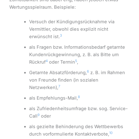
Wertungsspielraum. Beispiele:
Versuch der Kündigungsrücknahme via
Vermittler, obwohl dies explizit nicht
3
erwünscht ist.
als Fragen bzw. Informationsbedarf getarnte
Kundenrückgewinnung, z. B. als Bitte um
4
5
Rückruf
oder Termin
,
6
Getarnte Absatzförderung,
z. B. im Rahmen
von Freunde finden (in sozialen
7
Netzwerken),
8
als Empfehlungs-Mail,
als Zufriedenheitsumfrage bzw. sog. Service-
9
Call
oder
als gezielte Behinderung des Wettbewerbs
10
durch vorformulierte Kontaktverbote,