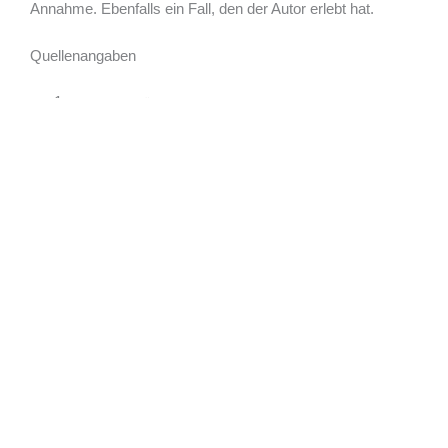
Annahme. Ebenfalls ein Fall, den der Autor erlebt hat.
Quellenangaben
2024-03-11 Süddeutsche KVaG – Votum einer Risikovoranfrage
für Partner Nr. 12XXX72-XX-XX-05 Frau *tt.mm.1994
Autor & PKV Experte
5.0
Basierend auf 156 Bewertungen
powered by
G
o
o
g
l
e
Walter Benda
Deutschlands führender Spezialist für komplexe
PKV-Fälle
Ok, ok, einer der führenden Spezialisten!
Denn es gibt auch andere gute