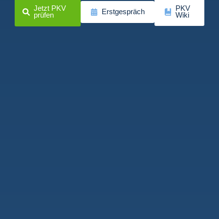
Jetzt PKV
PKV
Erstgespräch
prüfen
Wiki