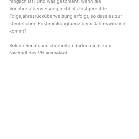
möglich ist? Und was geschieht, wenn die
Vorjahresüberweisung nicht als fristgerechte
Folgejahresrücküberweisung erfolgt, so dass es zur
steuerlichen Fristeninkongruenz beim Jahreswechsel
kommt?
Solche Rechtsunsicherheiten dürfen nicht zum
Nachteil des VN ausgelegt!
Im Zuge der Kritiken hatte die AXA bspw. reagiert und
ihre Praxis geringfügig geändert (sic!):
Jahresbeitragsvorauszahlung in der privaten
Krankenversicherung für das Jahr 2026
Sehr geehrte Vertriebspartner:innen,
auch in diesem Jahr haben unsere Versicherten wieder
die Möglichkeit, einen Jahresbeitrag im Voraus zu