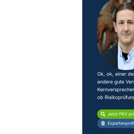
Ok, ok, einer de
andere gute Ver
Kernversprechen
ob Risikoprüfun
Jetzt PKV pr
Expertenprofi