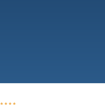
★
★
★
★