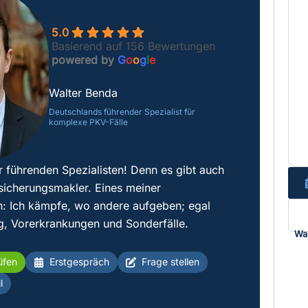
5.0
Basierend auf 156 Bewertungen
powered by
G
o
o
g
l
e
Walter Benda
Deutschlands führender Spezialist für
komplexe PKV-Fälle
r führenden Spezialisten! Denn es gibt auch
sicherungsmakler. Eines meiner
: Ich kämpfe, wo andere aufgeben; egal
g, Vorerkrankungen und Sonderfälle.
Wa
üfen
Erstgespräch
Frage stellen
l