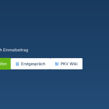
h Einmalbeitrag
üfen
Erstgespräch
PKV Wiki