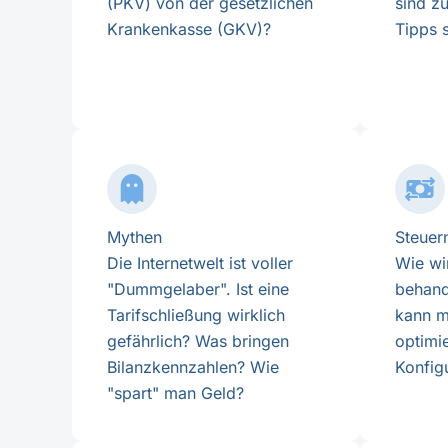
(PKV) von der gesetzlichen
sind z
Krankenkasse (GKV)?
Tipps 
Mythen
Steuer
Die Internetwelt ist voller
Wie wi
"Dummgelaber". Ist eine
behand
Tarifschließung wirklich
kann m
gefährlich? Was bringen
optimi
Bilanzkennzahlen? Wie
Konfig
"spart" man Geld?