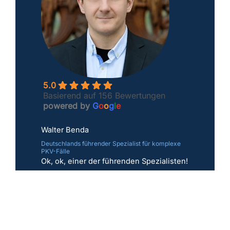
5.0
Basierend auf 156 Bewertungen
powered by
G
o
o
g
l
e
Walter Benda
Deutschlands führender Spezialist für komplexe
PKV-Fälle
Ok, ok, einer der führenden Spezialisten!
Denn es gibt auch andere gute
Versicherungsmakler. Eines meiner
Kernversprechen: Ich kämpfe, wo andere
aufgeben; egal ob Risikoprüfung,
Vorerkrankungen und Sonderfälle.