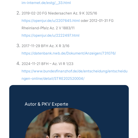
im-internet.de/estg/__33.html
2019-02-20 FG Niedersachen Az. 9 K 325/16
https://openjur.de/u/2207645.html
oder 2012-01-31 FG
Rheinland-Pfalz Az. 2 V 1883/11
https://openjur.de/u/2222497.html
2017-11-29 BFH Az. X R 3/16
https://datenbank.nwb.de/Dokument/Anzeigen/731076/
2024-11-21 BFH – Az. VI R 1/23
https://www.bundesfinanzhof.de/de/entscheidung/entscheidu
ngen-online/detail/STRE202520004/
Autor & PKV Experte