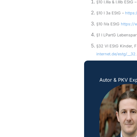
§10 I.IIIa & I.IIIb EStG 
§10 I 3a EStG –
https:
§10 IVa EStG
https://
§1 I LPartG Lebenspa
§32 VI EStG Kinder, F
internet.de/estg/__32
Autor & PKV Exp