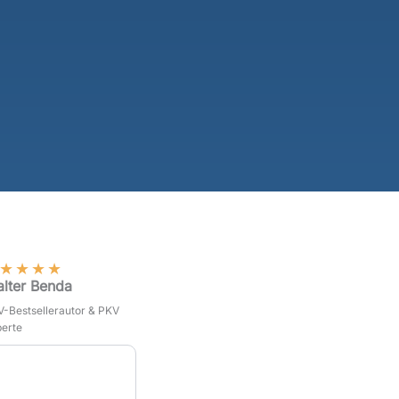
★
★
★
★
lter Benda
-Bestsellerautor & PKV
erte