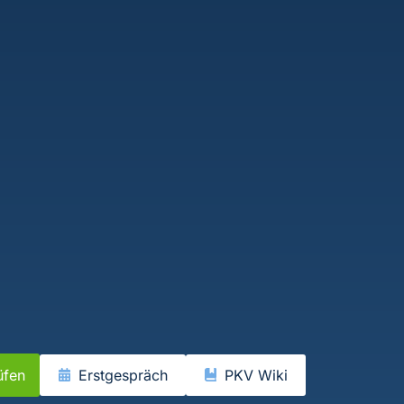
üfen
Erstgespräch
PKV Wiki