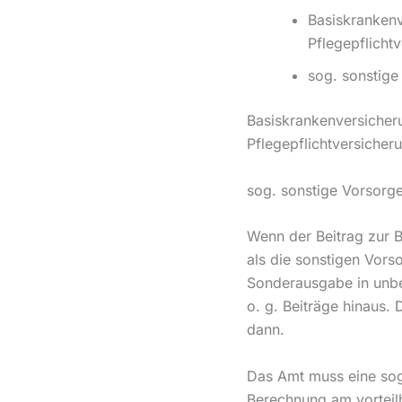
Basiskrankenv
Pflegepflicht
sog. sonstig
Basiskrankenversicher
Pflegepflichtversicher
sog. sonstige Vorsor
Wenn der Beitrag zur 
als die sonstigen Vors
Sonderausgabe in unbe
o. g. Beiträge hinaus.
dann.
Das Amt muss eine sog
Berechnung am vorteilh