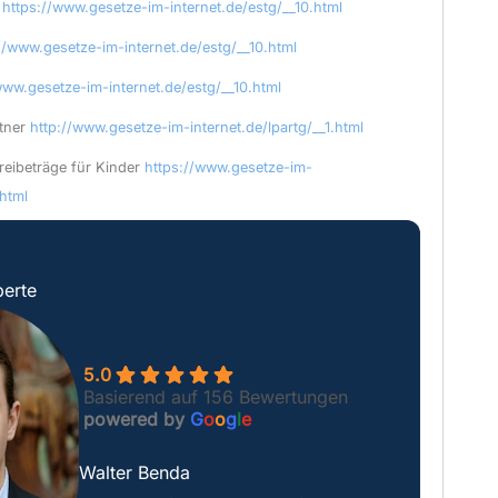
–
https://www.gesetze-im-internet.de/estg/__10.html
//www.gesetze-im-internet.de/estg/__10.html
www.gesetze-im-internet.de/estg/__10.html
rtner
http://www.gesetze-im-internet.de/lpartg/__1.html
reibeträge für Kinder
https://www.gesetze-im-
.html
erte
5.0
Basierend auf 156 Bewertungen
powered by
G
o
o
g
l
e
Walter Benda