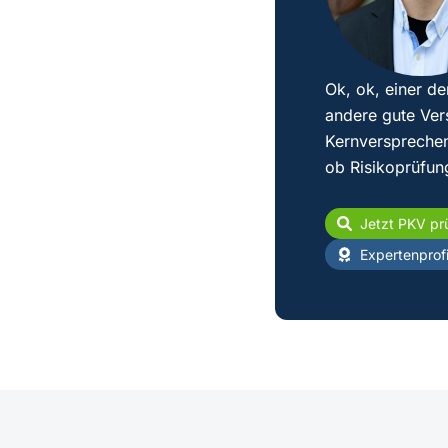
Ok, ok, einer de
andere gute Ver
Kernversprechen
ob Risikoprüfun
Jetzt PKV pr
Expertenprofi