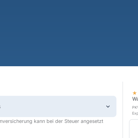
★
Wa
s
PKV
Exp
nversicherung kann bei der Steuer angesetzt