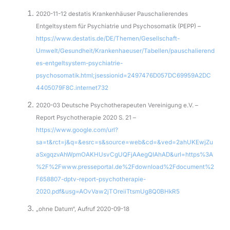
2020-11-12 destatis Krankenhäuser Pauschalierendes
Entgeltsystem für Psychiatrie und Psychosomatik (PEPP) –
https://www.destatis.de/DE/Themen/Gesellschaft-
Umwelt/Gesundheit/Krankenhaeuser/Tabellen/pauschalierend
es-entgeltsystem-psychiatrie-
psychosomatik.html;jsessionid=2497476D057DC69959A2DC
4405079F8C.internet732
2020-03 Deutsche Psychotherapeuten Vereinigung e.V. –
Report Psychotherapie 2020 S. 21 –
https://www.google.com/url?
sa=t&rct=j&q=&esrc=s&source=web&cd=&ved=2ahUKEwjZu
aSxgqzvAhWpmOAKHUsvCgUQFjAAegQIAhAD&url=https%3A
%2F%2Fwww.presseportal.de%2Fdownload%2Fdocument%2
F658807-dptv-report-psychotherapie-
2020.pdf&usg=AOvVaw2jTOreiiTtsmUg8Q0BHkR5
„ohne Datum“, Aufruf 2020-09-18
Bundespsychotherapeutenkammer (BPtK) – Wann kann eine