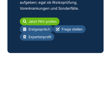
aufgeben; egal ob Risikoprüfung,
Vorerkrankungen und Sonderfälle.
Jetzt PKV prüfen
Erstgespräch
Frage stellen
Expertenprofil
★
★
★
★
★
Walter Benda
PKV-Bestsellerautor & PKV Experte