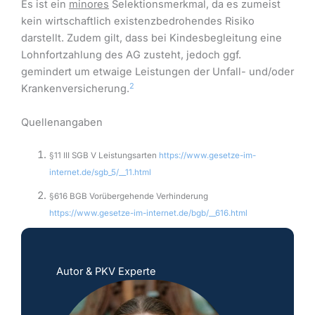
Es ist ein
minores
Selektionsmerkmal, da es zumeist
kein wirtschaftlich existenzbedrohendes Risiko
darstellt. Zudem gilt, dass bei Kindesbegleitung eine
Lohnfortzahlung des AG zusteht, jedoch ggf.
gemindert um etwaige Leistungen der Unfall- und/oder
2
Krankenversicherung.
Quellenangaben
§11 III SGB V Leistungsarten
https://www.gesetze-im-
internet.de/sgb_5/__11.html
§616 BGB Vorübergehende Verhinderung
https://www.gesetze-im-internet.de/bgb/__616.html
Autor & PKV Experte