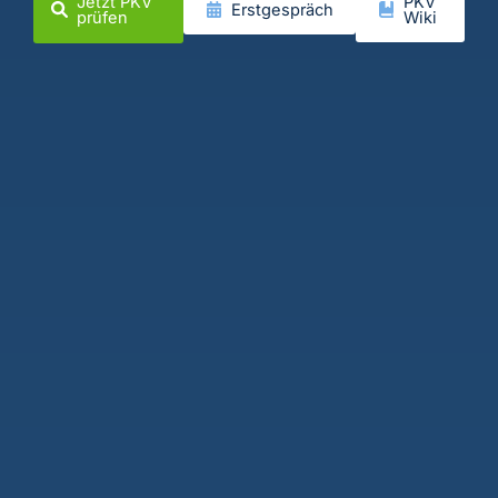
Jetzt PKV
PKV
Erstgespräch
prüfen
Wiki