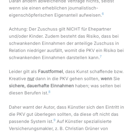
Daran ändern abweichende Verträge nichts, selbst
wenn sie einen erheblichen journalistisch-
6
eigenschöpferischen Eigenanteil aufweisen.
Achtung: Der Zuschuss gilt NICHT für Ehepartner
und/oder Kinder. Zudem besteht das Risiko, dass bei
schwankenden Einnahmen der anteilige Zuschuss in
Relation niedriger ausfällt, womit die PKV ein Risiko bei
7
schwankenden Einnahmen darstellen kann.
Leider gilt als
Faustformel
, dass Kunst schaffende bzw.
Kreative
nur
dann in die PKV gehen sollten,
wenn
Sie
sichere, dauerhafte Einnahmen
haben; was selten bei
8
diesen Berufen ist.
Daher warnt der Autor, dass Künstler sich den Eintritt in
die PKV gut überlegen sollten, da diese oft nicht das
9
passende System ist.
Auf Künstler spezialisierte
Versicherungsmakler, z. B. Christian Grüner von