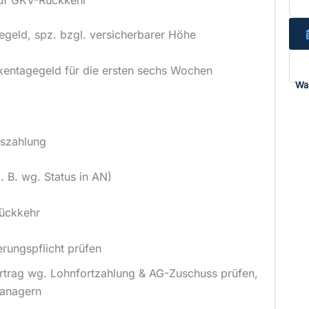
auf GKV-Rückkehr
geld, spz. bzgl. versicherbarer Höhe
nkentagegeld für die ersten sechs Wochen
Wa
uszahlung
 B. wg. Status in AN)
Rückkehr
erungspflicht prüfen
rtrag wg. Lohnfortzahlung & AG-Zuschuss prüfen,
Managern