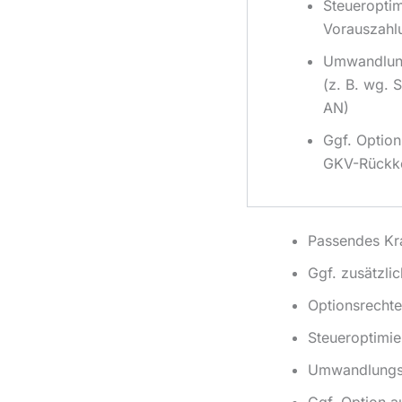
Steueroptim
Vorauszahl
Umwandlun
(z. B. wg. S
AN)
Ggf. Option
GKV-Rückk
Passendes Kra
Ggf. zusätzli
Optionsrechte
Steueroptimie
Umwandlungsre