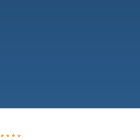
★
★
★
★