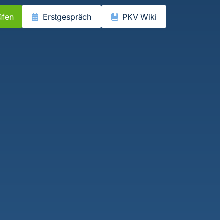
üfen
Erstgespräch
PKV Wiki