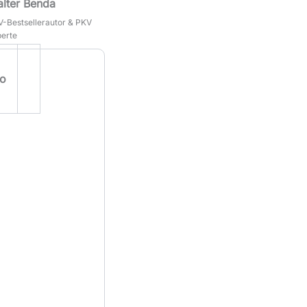
lter Benda
-Bestsellerautor & PKV
erte
o