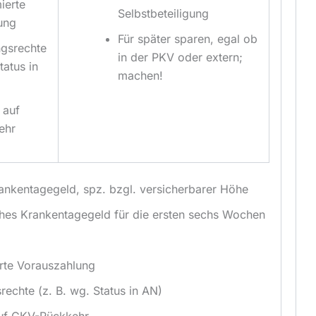
ierte
Selbstbeteiligung
ung
Für später sparen, egal ob
gsrechte
in der PKV oder extern;
tatus in
machen!
 auf
ehr
nkentagegeld, spz. bzgl. versicherbarer Höhe
ches Krankentagegeld für die ersten sechs Wochen
rte Vorauszahlung
chte (z. B. wg. Status in AN)