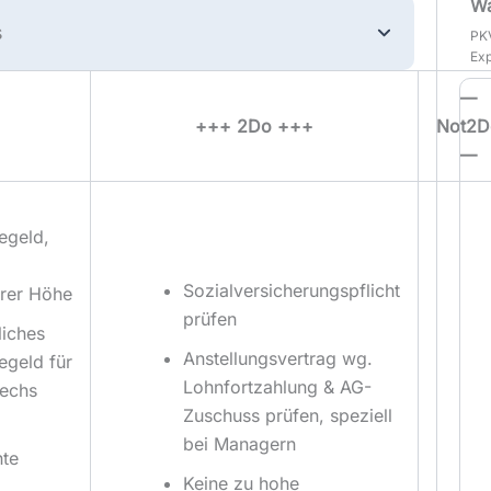
Wa
s
PKV
Exp
—
+++ 2Do +++
Not2D
—
egeld,
Sozialversicherungspflicht
arer Höhe
prüfen
liches
Anstellungsvertrag wg.
egeld für
Lohnfortzahlung & AG-
sechs
Zuschuss prüfen, speziell
bei Managern
hte
Keine zu hohe