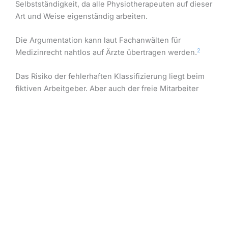
Selbstständigkeit, da alle Physiotherapeuten auf dieser
Art und Weise eigenständig arbeiten.
Die Argumentation kann laut Fachanwälten für
2
Medizinrecht nahtlos auf Ärzte übertragen werden.
Das Risiko der fehlerhaften Klassifizierung liegt beim
fiktiven Arbeitgeber. Aber auch der freie Mitarbeiter
kann ein nachträgliches Zuzahlungsrisiko haben, wenn
beispielsweise Rente, Versorgungswerk,
Krankenkasse oÄ nachgefordert wird.
Selbst bei einer signifikanten Praxisbeteiligung (z. B.
35%) mit Dienstvertrag wird von Arbeitnehmer-
Tätigkeit gesprochen, wenn eine Praxiseingliederung
vorliegt und das wirtschaftliche Unternehmer-Risiko
der „freien“ Mitarbeit nicht oder höchstens geringfügig
vorhanden ist.