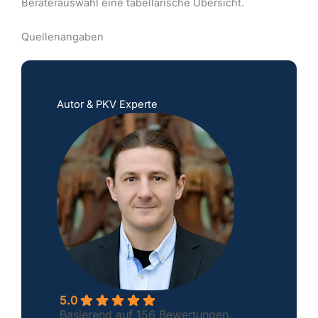
Beraterauswahl eine tabellarische Übersicht.
Quellenangaben
Autor & PKV Experte
5.0
Basierend auf 156 Bewertungen