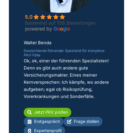
5.0
Basierend auf 156 Bewertungen
powered by
G
o
o
g
l
e
Walter Benda
Deutschlands führender Spezialist für komplexe
PKV-Fälle
Ok, ok, einer der führenden Spezialisten!
Denn es gibt auch andere gute
Versicherungsmakler. Eines meiner
Kernversprechen: Ich kämpfe, wo andere
aufgeben; egal ob Risikoprüfung,
Vorerkrankungen und Sonderfälle.
Jetzt PKV prüfen
Erstgespräch
Frage stellen
Expertenprofil