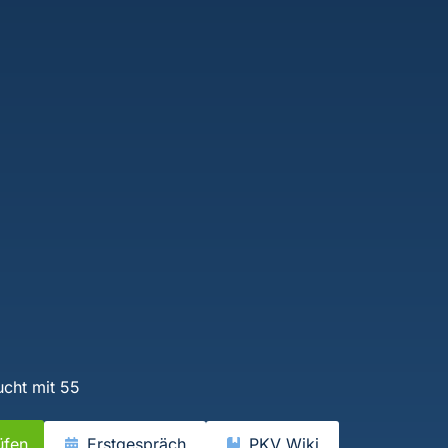
cht mit 55
üfen
Erstgespräch
PKV Wiki