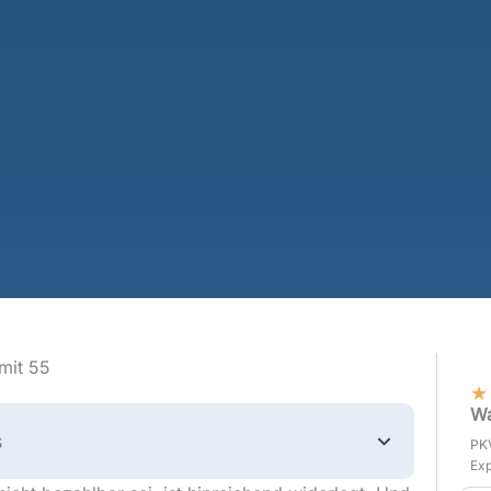
mit 55
★
Wa
s
PKV
Exp