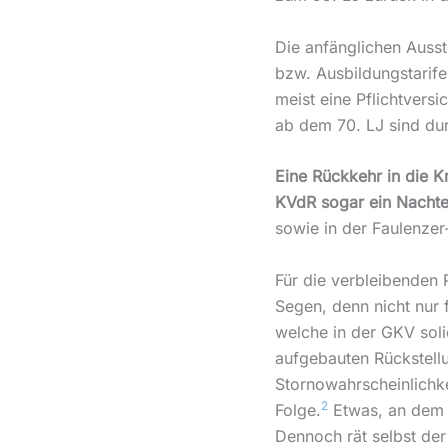
Die anfänglichen Ausste
bzw. Ausbildungstarife
meist eine Pflichtvers
ab dem 70. LJ sind du
Eine Rückkehr in die 
KVdR sogar ein Nachtei
sowie in der Faulenzer
Für die verbleibenden
Segen, denn nicht nur f
welche in der GKV soli
aufgebauten Rückstell
Stornowahrscheinlichke
2
Folge.
Etwas, an dem d
Dennoch rät selbst de