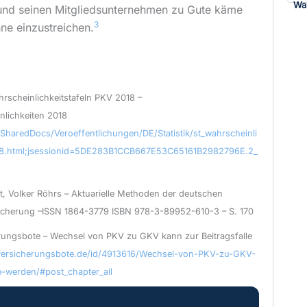
Wa
und seinen Mitgliedsunternehmen zu Gute käme
3
nne einzustreichen.
rscheinlichkeitstafeln PKV 2018 –
lichkeiten 2018
/SharedDocs/Veroeffentlichungen/DE/Statistik/st_wahrscheinli
018.html;jsessionid=5DE283B1CCB667E53C65161B2982796E.2_
t, Volker Röhrs – Aktuarielle Methoden der deutschen
icherung –ISSN 1864-3779 ISBN 978-3-89952-610-3 – S. 170
ungsbote – Wechsel von PKV zu GKV kann zur Beitragsfalle
versicherungsbote.de/id/4913616/Wechsel-von-PKV-zu-GKV-
e-werden/#post_chapter_all