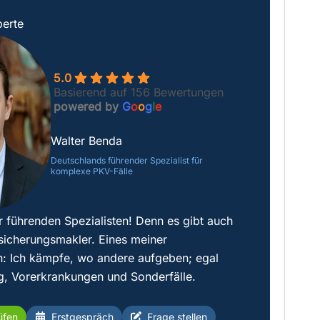
erte
5.0
Basierend auf 156 Bewertungen
powered by
G
o
o
g
l
e
Walter Benda
Deutschlands führender Spezialist für
komplexe PKV-Fälle
r führenden Spezialisten! Denn es gibt auch
sicherungsmakler. Eines meiner
: Ich kämpfe, wo andere aufgeben; egal
g, Vorerkrankungen und Sonderfälle.
üfen
Erstgespräch
Frage stellen