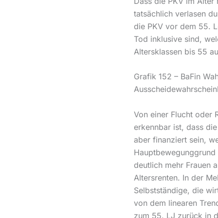
Dass die PKV im Alter n
tatsächlich verlasen d
die PKV vor dem 55. L
Tod inklusive sind, we
Altersklassen bis 55 
Grafik 152 – BaFin Wah
Ausscheidewahrscheinl
Von einer Flucht oder 
erkennbar ist, dass di
aber finanziert sein,
Hauptbewegunggrund fü
deutlich mehr Frauen a
Altersrenten. In der M
Selbstständige, die wi
von dem linearen Tren
zum 55. LJ zurück in 