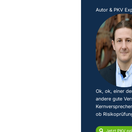
Autor & PKV Exp
Ok, ok, einer de
andere gute Ver
Kernversprechen
ob Risikoprüfun
Jetzt PKV pr