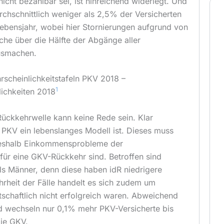
icht bezahlbar sei, ist hinreichend widerlegt. Und
urchschnittlich weniger als 2,5% der Versicherten
ebensjahr, wobei hier Stornierungen aufgrund von
lche über die Hälfte der Abgänge aller
ausmachen.
rscheinlichkeitstafeln PKV 2018 –
1
ichkeiten 2018
Rückkehrwelle kann keine Rede sein. Klar
e PKV ein lebenslanges Modell ist. Dieses muss
 weshalb Einkommensprobleme der
r eine GKV-Rückkehr sind. Betroffen sind
ls Männer, denn diese haben idR niedrigere
ehrheit der Fälle handelt es sich zudem um
rtschaftlich nicht erfolgreich waren. Abweichend
d wechseln nur 0,1% mehr PKV-Versicherte bis
die GKV.