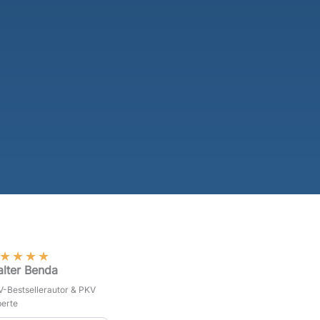
★
★
★
★
lter Benda
-Bestsellerautor & PKV
erte