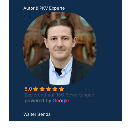
Autor & PKV Experte
5.0
Basierend auf 156 Bewertungen
powered by
G
o
o
g
l
e
Walter Benda
Deutschlands führender Spezialist für komplexe
PKV-Fälle