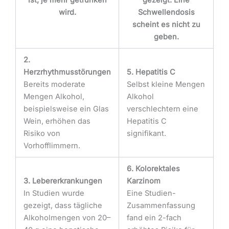
ist, je mehr getrunken
gezeigt. Eine
wird.
Schwellen­dosis
scheint es nicht zu
geben.
2.
Herzrhythmusstörungen
5. Hepatitis C
Bereits moderate
Selbst kleine Mengen
Mengen Alkohol,
Alkohol
beispielsweise ein Glas
verschlechtern eine
Wein, erhöhen das
Hepatitis C
Risiko von
signifikant.
Vorhofflimmern.
6. Kolorektales
3. Lebererkrankungen
Karzinom
In Studien wurde
Eine Studien-
gezeigt, dass tägliche
Zusammenfassung
Alkoholmengen von 20–
fand ein 2-fach