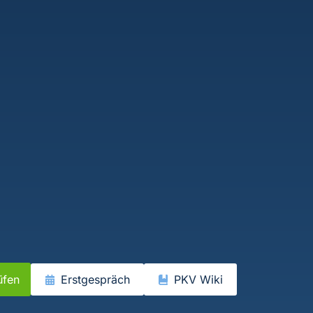
üfen
Erstgespräch
PKV Wiki