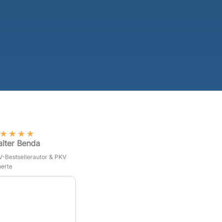
★
★
★
★
lter Benda
-Bestsellerautor & PKV
erte