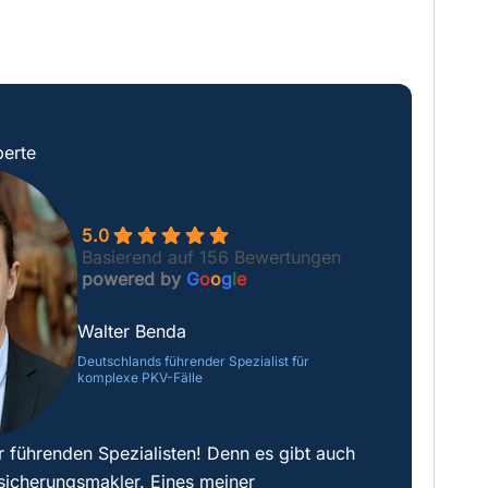
erte
5.0
Basierend auf 156 Bewertungen
powered by
G
o
o
g
l
e
Walter Benda
Deutschlands führender Spezialist für
komplexe PKV-Fälle
r führenden Spezialisten! Denn es gibt auch
sicherungsmakler. Eines meiner