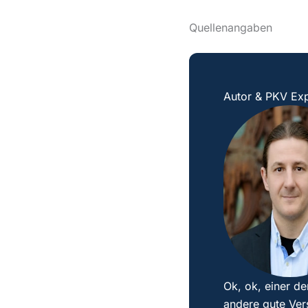
Quellenangaben
Autor & PKV Exp
Ok, ok, einer de
andere gute Ver