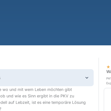
★
Wa
s
PKV
Exp
ie wo und mit wem Leben möchten gibt
ob und wie es Sinn ergibt in die PKV zu
dell auf Lebzeit, ist es eine temporäre Lösung
?