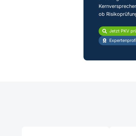
Kernversprechen
ob Risikoprüfun
Jetzt PKV pr
Expertenprofi