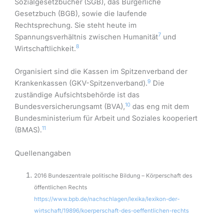
Sozialgesetzbücher (SGB), das Bürgerliche
Gesetzbuch (BGB), sowie die laufende
Rechtsprechung. Sie steht heute im
7
Spannungsverhältnis zwischen Humanität
und
8
Wirtschaftlichkeit.
Organisiert sind die Kassen im Spitzenverband der
9
Krankenkassen (GKV-Spitzenverband).
Die
zuständige Aufsichtsbehörde ist das
10
Bundesversicherungsamt (BVA),
das eng mit dem
Bundesministerium für Arbeit und Soziales kooperiert
11
(BMAS).
Quellenangaben
2016 Bundeszentrale politische Bildung – Körperschaft des
öffentlichen Rechts
https://www.bpb.de/nachschlagen/lexika/lexikon-der-
wirtschaft/19896/koerperschaft-des-oeffentlichen-rechts