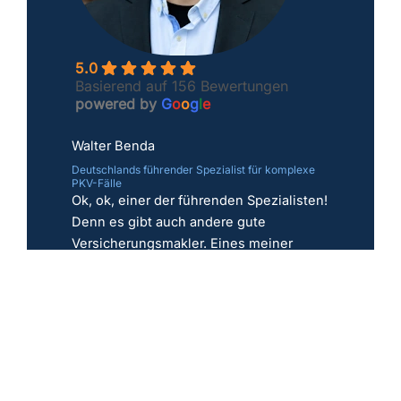
5.0
Basierend auf 156 Bewertungen
powered by
G
o
o
g
l
e
Walter Benda
Deutschlands führender Spezialist für komplexe
PKV-Fälle
Ok, ok, einer der führenden Spezialisten!
Denn es gibt auch andere gute
Versicherungsmakler. Eines meiner
Kernversprechen: Ich kämpfe, wo andere
aufgeben; egal ob Risikoprüfung,
Vorerkrankungen und Sonderfälle.
Jetzt PKV prüfen
Erstgespräch
Frage stellen