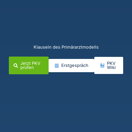
Klauseln des Primärarztmodells
Jetzt PKV
PKV
Erstgespräch
prüfen
Wiki