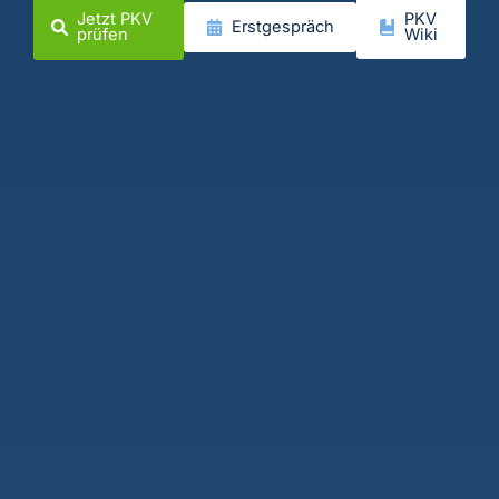
Jetzt PKV
PKV
Erstgespräch
prüfen
Wiki