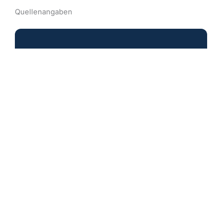
Quellenangaben
Autor & PKV Experte
5.0
Basierend auf 156 Bewertungen
powered by
G
o
o
g
l
e