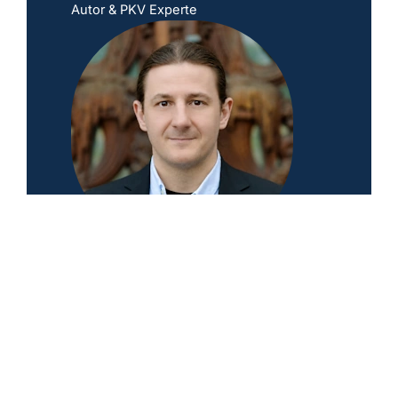
Autor & PKV Experte
5.0
Basierend auf 156 Bewertungen
powered by
G
o
o
g
l
e
Walter Benda
Deutschlands führender Spezialist für komplexe
PKV-Fälle
Ok, ok, einer der führenden Spezialisten!