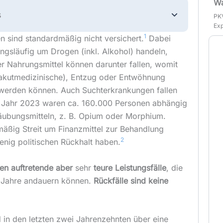
Wa
s
PKV
Exp
1
sind standardmäßig nicht versichert.
Dabei
ngsläufig um Drogen (inkl. Alkohol) handeln,
 Nahrungsmittel können darunter fallen, womit
 akutmedizinische), Entzug oder Entwöhnung
werden können. Auch Suchterkrankungen fallen
Im Jahr 2023 waren ca. 160.000 Personen abhängig
ubungsmitteln, z. B. Opium oder Morphium.
äßig Streit um Finanzmittel zur Behandlung
2
enig politischen Rückhalt haben.
ten auftretende aber
sehr
teure Leistungsfälle
, die
 Jahre andauern können.
Rückfälle sind keine
d in den letzten zwei Jahrenzehnten über eine