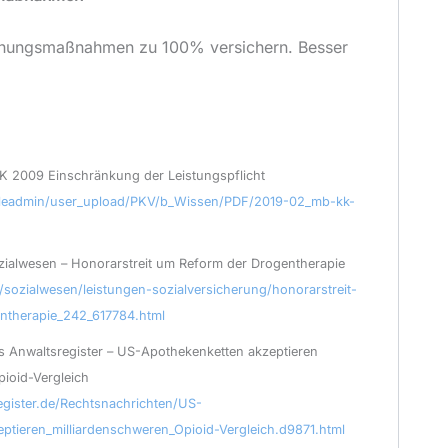
iehungsmaßnahmen zu 100% versichern. Besser
K 2009 Einschränkung der Leistungspflicht
fileadmin/user_upload/PKV/b_Wissen/PDF/2019-02_mb-kk-
ialwesen – Honorarstreit um Reform der Drogentherapie
/sozialwesen/leistungen-sozialversicherung/honorarstreit-
ntherapie_242_617784.html
 Anwaltsregister – US-Apotheken­ketten akzeptieren
ioid-Vergleich
egister.de/Rechtsnachrichten/US-
ptieren_milliardenschweren_Opioid-Vergleich.d9871.html