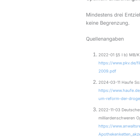
Mindestens drei Entz
keine Begrenzung.
Quellenangaben
2022-01 §5 I b) MB/K
https://www.pkv.de/
2009.pdf
2024-03-11 Haufe Soz
https://www.haufe.de
um-reform-der-droge
2022-11-03 Deutsches
milliardenschweren Op
https://www.anwaltsr
Apothekenketten_akze