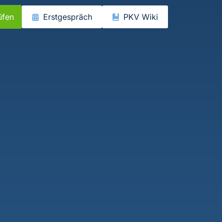
üfen
Erstgespräch
PKV Wiki