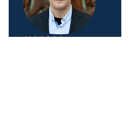
5.0
Basierend auf 156 Bewertungen
powered by
G
o
o
g
l
e
Walter Benda
Deutschlands führender Spezialist für komplexe
PKV-Fälle
Ok, ok, einer der führenden Spezialisten!
Denn es gibt auch andere gute
Versicherungsmakler. Eines meiner
Kernversprechen: Ich kämpfe, wo andere
aufgeben; egal ob Risikoprüfung,
Vorerkrankungen und Sonderfälle.