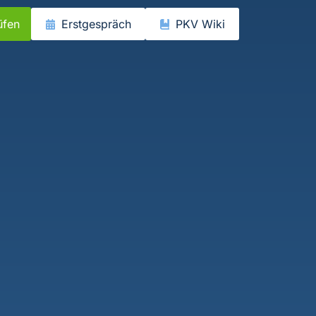
üfen
Erstgespräch
PKV Wiki