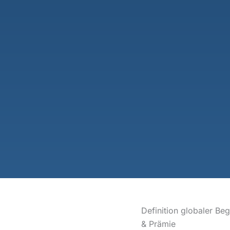
Definition globaler Beg
& Prämie