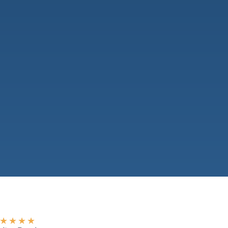
★
★
★
★