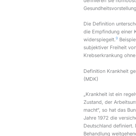
definieren sie homöost
Gesundheitsvorstellung
Die Definition untersch
die Empfindung einer K
9
widerspiegelt.
Beispiel
subjektiver Freiheit v
Krebserkrankung ohn
Definition Krankheit g
(MDK)
„Krankheit ist ein rege
Zustand, der Arbeitsun
macht“, so hat das Bun
Jahre 1972 die versich
Deutschland definiert.
Behandlung weitgehend 