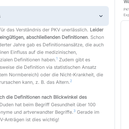
Wa
PKV
Exp
s
 für das Verständnis der PKV unerlässlich.
Leider
meingültigen, abschließenden Definitionen
. Schon
rter Jahre gab es Definitionsansätze, die auch
inen Einfluss auf die medizinischen,
1
zialen Definitionen haben.
Zudem gibt es
sweise die Definition via statistischen Ansatz
rtem Normbereich) oder die Nicht-Krankheit, die
2
rsachen kann, z. B. das Altern.
ch die Definitionen nach Blickwinkel des
r Duden hat beim Begriff Gesundheit über 100
3
onyme und artverwandter Begriffe.
Gerade im
Anträgen ist dies wichtig!