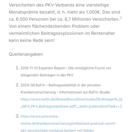
Versicherten des PKV-Verbands eine vierstellige
Monatsprämie bezahlt, d. h. mehr als 1.000€. Das sind
3
ca. 6.000 Personen bei ca. 8,7 Millionen Versicherten.
Von einem flächendeckenden Problem oder
vermeintlichen Beitragsexplosionen im Rentenalter
kann keine Rede sein!
Quellenangaben
2016-11-21 Experten Report – Die unmögliche Flucht vor
steigenden Beiträgen in der PKV
2024-06 BaFin – Beitragsstabilität in der privaten
Krankenversicherung – Informationen zur BaFin-Studie
https://www.bafin.de/SharedDocs/Downloads/DE/Anlage/fa_bj
_0613_PKV_Beitragsstabilitaet.pdf?__blob=publicationFile&v=2
https://www.procontra-
online.de/krankenversicherung/artikel/ard-podcast-nennt-
pkv-armutsrisiko-verband-kontert-mit-fakten