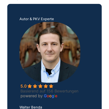
Autor & PKV Experte
5.0
Basierend auf 156 Bewertungen
powered by
G
o
o
g
l
e
Walter Benda