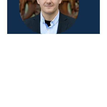
5.0
Basierend auf 156 Bewertungen
powered by
G
o
o
g
l
e
Walter Benda
Deutschlands führender Spezialist für komplexe
PKV-Fälle
Ok, ok, einer der führenden Spezialisten!
Denn es gibt auch andere gute
Versicherungsmakler. Eines meiner
Kernversprechen: Ich kämpfe, wo andere
aufgeben; egal ob Risikoprüfung,
Vorerkrankungen und Sonderfälle.