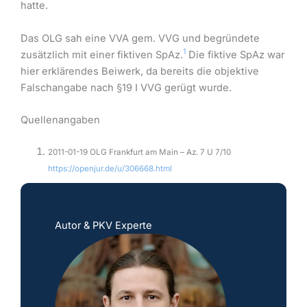
hatte.
Das OLG sah eine VVA gem. VVG und begründete
1
zusätzlich mit einer fiktiven SpAz.
Die fiktive SpAz war
hier erklärendes Beiwerk, da bereits die objektive
Falschangabe nach §19 I VVG gerügt wurde.
Quellenangaben
2011-01-19 OLG Frankfurt am Main – Az. 7 U 7/10
https://openjur.de/u/306668.html
Autor & PKV Experte