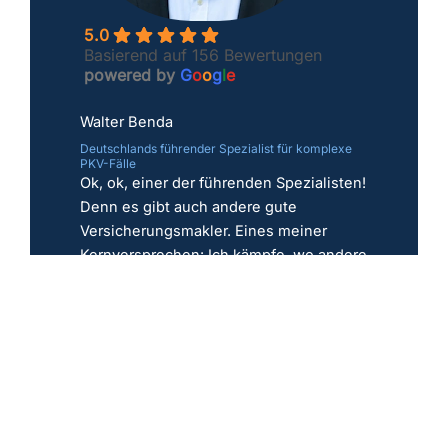
5.0
Basierend auf 156 Bewertungen
powered by
G
o
o
g
l
e
Walter Benda
Deutschlands führender Spezialist für komplexe
PKV-Fälle
Ok, ok, einer der führenden Spezialisten!
Denn es gibt auch andere gute
Versicherungsmakler. Eines meiner
Kernversprechen: Ich kämpfe, wo andere
aufgeben; egal ob Risikoprüfung,
Vorerkrankungen und Sonderfälle.
Jetzt PKV prüfen
Erstgespräch
Frage stellen
Expertenprofil