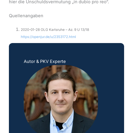
hier die Unschuldsvermutung „in dubio pro reo“.
Quellenangaben
2020-01-28 OLG Karlsruhe – Az. 9 U 13/18
https://openjur.de/u/2353172.html
Autor & PKV Experte