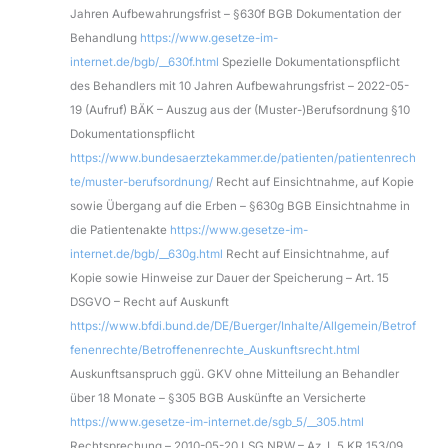
Jahren Aufbewahrungsfrist – §630f BGB Dokumentation der
Behandlung
https://www.gesetze-im-
internet.de/bgb/__630f.html
Spezielle Dokumentationspflicht
des Behandlers mit 10 Jahren Aufbewahrungsfrist – 2022-05-
19 (Aufruf) BÄK – Auszug aus der (Muster-)Berufsordnung §10
Dokumentationspflicht
https://www.bundesaerztekammer.de/patienten/patientenrech
te/muster-berufsordnung/
Recht auf Einsichtnahme, auf Kopie
sowie Übergang auf die Erben – §630g BGB Einsichtnahme in
die Patientenakte
https://www.gesetze-im-
internet.de/bgb/__630g.html
Recht auf Einsichtnahme, auf
Kopie sowie Hinweise zur Dauer der Speicherung – Art. 15
DSGVO – Recht auf Auskunft
https://www.bfdi.bund.de/DE/Buerger/Inhalte/Allgemein/Betrof
fenenrechte/Betroffenenrechte_Auskunftsrecht.html
Auskunftsanspruch ggü. GKV ohne Mitteilung an Behandler
über 18 Monate – §305 BGB Auskünfte an Versicherte
https://www.gesetze-im-internet.de/sgb_5/__305.html
Rechtsprechung – 2010-05-20 LSG NRW – Az. L 5 KR 153/09