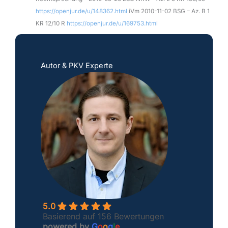
https://openjur.de/u/148362.html
iVm 2010-11-02 BSG – Az. B 1
KR 12/10 R
https://openjur.de/u/169753.html
Autor & PKV Experte
5.0
Basierend auf 156 Bewertungen
powered by
G
o
o
g
l
e