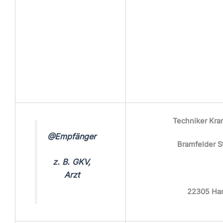
Techniker Kr
@Empfänger
Bramfelder S
z. B. GKV,
Arzt
22305 Ha