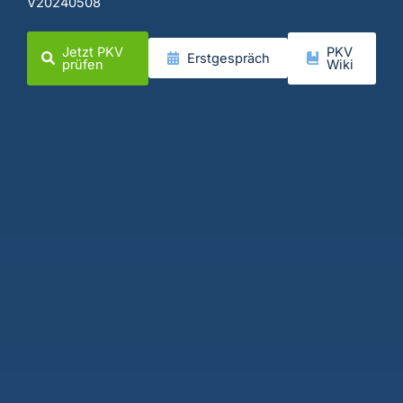
V20240508
Jetzt PKV
PKV
Erstgespräch
prüfen
Wiki