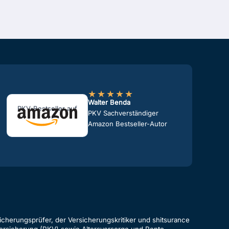
★
★
★
★
★
Walter Benda
PKV-Bestseller auf
PKV Sachverständiger
Amazon Bestseller-Autor
cherungsprüfer, der Versicherungskritiker und shitsurance