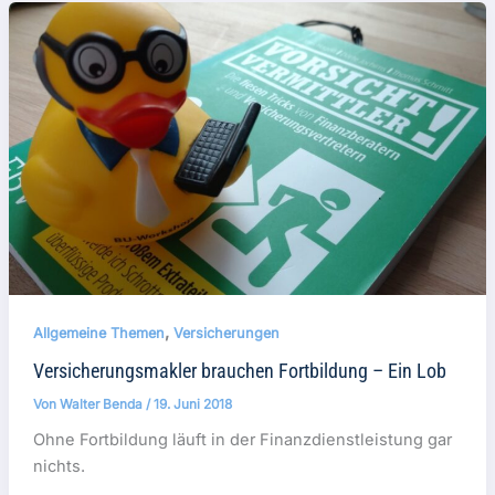
,
Allgemeine Themen
Versicherungen
Versicherungsmakler brauchen Fortbildung – Ein Lob
Von
Walter Benda
/
19. Juni 2018
Ohne Fortbildung läuft in der Finanzdienstleistung gar
nichts.