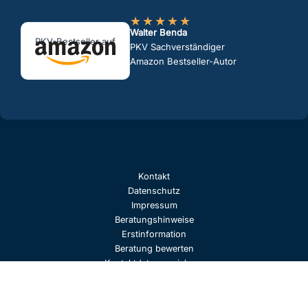
★
★
★
★
★
Walter Benda
PKV-Bestseller auf
PKV Sachverständiger
Amazon Bestseller-Autor
Kontakt
Datenschutz
Impressum
Beratungshinweise
Erstinformation
Beratung bewerten
Kontaktdaten speichern
© 2026 Walter Benda, PKV-Versicherungsmakler | Walter Benda PKV
Experte | Bekannt aus Funk & TV | Die Finanzprüfer, die
Versicherungsprüfer, der Versicherungskritiker und shitsurance sind