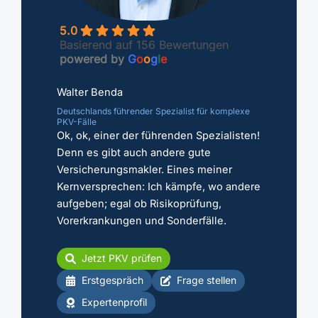
5.0
Basierend auf 156 Bewertungen
powered by
G
o
o
g
l
e
Walter Benda
Deutschlands führender Spezialist für komplexe
PKV-Fälle
Ok, ok, einer der führenden Spezialisten!
Denn es gibt auch andere gute
Versicherungsmakler. Eines meiner
Kernversprechen: Ich kämpfe, wo andere
aufgeben; egal ob Risikoprüfung,
Vorerkrankungen und Sonderfälle.
Jetzt PKV prüfen
Erstgespräch
Frage stellen
Expertenprofil