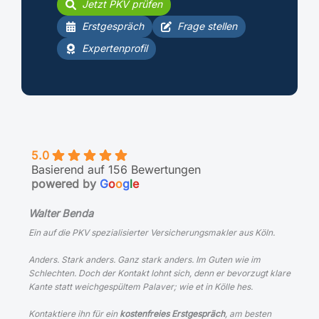
Jetzt PKV prüfen
Erstgespräch
Frage stellen
Expertenprofil
5.0
Basierend auf 156 Bewertungen
powered by
G
o
o
g
l
e
Walter Benda
Ein auf die PKV spezialisierter Versicherungsmakler aus Köln.
Anders. Stark anders. Ganz stark anders. Im Guten wie im
Schlechten. Doch der Kontakt lohnt sich, denn er bevorzugt klare
Kante statt weichgespültem
Palaver
;
wie et in Kölle hes
.
Kontaktiere ihn für ein
kostenfreies Erstgespräch
, am besten