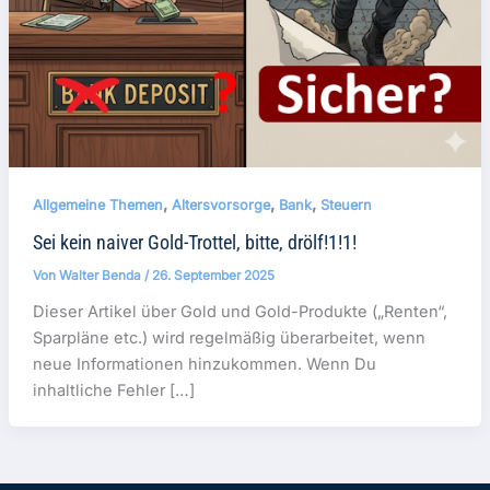
,
,
,
Allgemeine Themen
Altersvorsorge
Bank
Steuern
Sei kein naiver Gold-Trottel, bitte, drölf!1!1!
Von
Walter Benda
/
26. September 2025
Dieser Artikel über Gold und Gold-Produkte („Renten“,
Sparpläne etc.) wird regelmäßig überarbeitet, wenn
neue Informationen hinzukommen. Wenn Du
inhaltliche Fehler […]