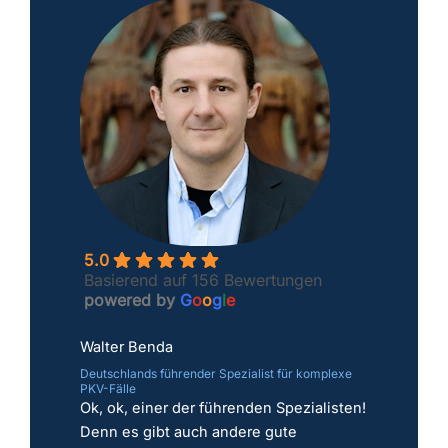
5.0
Basierend auf 156 Bewertungen
powered by
G
o
o
g
l
e
Walter Benda
Deutschlands führender Spezialist für komplexe
PKV-Fälle
Ok, ok, einer der führenden Spezialisten!
Denn es gibt auch andere gute