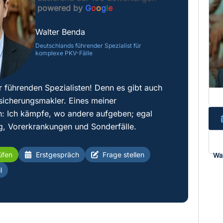
powered by
G
o
o
g
l
e
Walter Benda
Deutschlands führender Spezialist für
komplexe PKV-Fälle
r führenden Spezialisten! Denn es gibt auch
sicherungsmakler. Eines meiner
: Ich kämpfe, wo andere aufgeben; egal
g, Vorerkrankungen und Sonderfälle.
üfen
Erstgespräch
Frage stellen
Wa
l