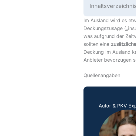
Inhaltsverzeichni
Im Ausland wird es etwa
Deckungszusage („insur
was aufgrund der Zeit
sollten eine
zusätzlich
Deckung im Ausland
k
Anbieter bevorzugen s
Quellenangaben
Autor & PKV Exp