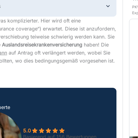
s
PKV
Exp
s komplizierter. Hier wird oft eine
ance coverage“) erwartet. Diese ist anzufordern,
verschiebung teiweise schwierig werden kann. Sie
e Auslandsreisekrankenversicherung
haben! Die
ann
auf Antrag oft verlängert werden, wobei Sie
ollten, wo dies bedingungsgemäß vorgesehen ist.
erte
5.0
Basierend auf 156 Bewertungen