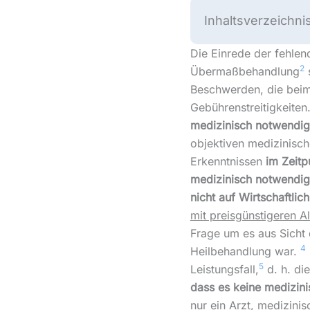
Inhaltsverzeichni
Die Einrede der fehle
2
Übermaßbehandlung
s
Beschwerden, die bei
Gebührenstreitigkeiten
medizinisch notwendig
objektiven medizinisc
Erkenntnissen
im Zeitp
medizinisch notwendig
nicht auf Wirtschaftlich
mit preisgünstigeren A
Frage um es aus Sicht
4
Heilbehandlung war.
5
Leistungsfall,
d. h. di
dass es keine medizin
nur ein Arzt, medizini