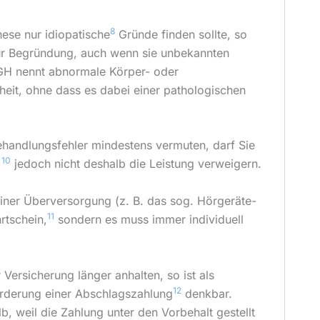
8
ese nur idiopatische
Gründe finden sollte, so
 Begründung, auch wenn sie unbekannten
GH nennt abnormale Körper- oder
eit, ohne dass es dabei einer pathologischen
ehandlungsfehler mindestens vermuten, darf Sie
10
,
jedoch nicht deshalb die Leistung verweigern.
einer Überversorgung (z. B. das sog. Hörgeräte-
11
hrtschein,
sondern es muss immer individuell
r Versicherung länger anhalten, so ist als
12
rderung einer Abschlagszahlung
denkbar.
, weil die Zahlung unter den Vorbehalt gestellt