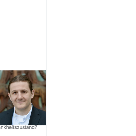
ndlung
Fehlen von
ankheitszustand?