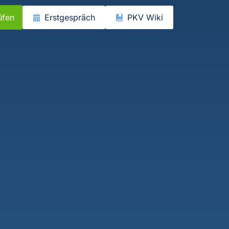
üfen
Erstgespräch
PKV Wiki