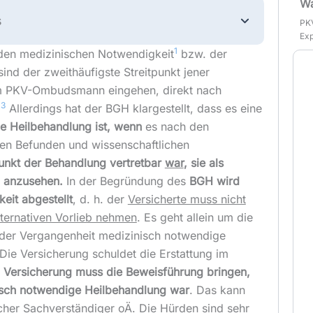
Wa
s
PKV
Exp
1
nden medizinischen Notwendigkeit
bzw. der
ind der zweithäufigste Streitpunkt jener
m PKV-Ombudsmann eingehen, direkt nach
3
.
Allerdings hat der BGH klargestellt, dass es eine
e Heilbehandlung ist, wenn
es nach den
hen Befunden und wissenschaftlichen
unkt der Behandlung vertretbar
war
, sie als
 anzusehen.
In der Begründung des
BGH wird
keit abgestellt
, d. h. der
Versicherte muss nicht
lternativen Vorlieb nehmen
. Es geht allein um die
 der Vergangenheit medizinisch notwendige
Die Versicherung schuldet die Erstattung im
e
Versicherung muss die Beweisführung bringen,
isch notwendige Heilbehandlung war
. Das kann
scher Sachverständiger oÄ. Die Hürden sind sehr