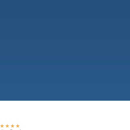
★
★
★
★