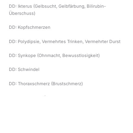
DD: Ikterus (Gelbsucht, Gelbfärbung, Bilirubin-
Überschuss)
DD: Kopfschmerzen
DD: Polydipsie, Vermehrtes Trinken, Vermehrter Durst
DD: Synkope (Ohnmacht, Bewusstlosigkeit)
DD: Schwindel
DD: Thoraxschmerz (Brustschmerz)
DD: Unwohlsein (Intervention psychosomatischer
Zustände, somatoforme Störung)
Diese werden mit einer Reihe diagnostischer
Maßnahmen überprüft, z. B. Anamnese, körperliche