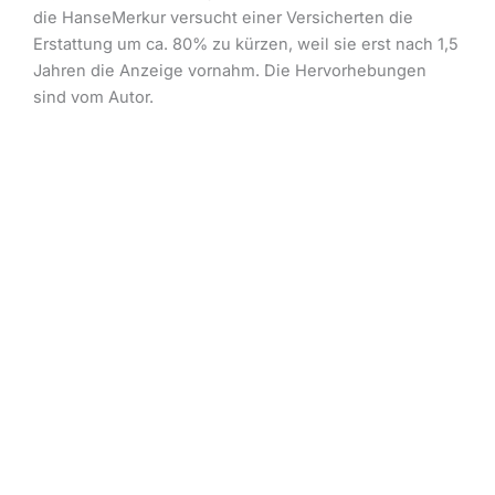
die HanseMerkur versucht einer Versicherten die
Erstattung um ca. 80% zu kürzen, weil sie erst nach 1,5
Jahren die Anzeige vornahm. Die Hervorhebungen
sind vom Autor.
Hinweise
1 Für den Zeitraum der tariflichen
Karenzzeit können wir kein
Krankentagegeld zahlen.
2 Auf Grund der verspäteten Meldung
haben Sie
grundsätzlich
erst Anspruch
ab dem Meldetag
. Sie finden die
hierfür geltenden Bestimmungen unter
§9 (1) und §10 (1) in den Allgemeinen
Versicherungsbedingungen Ihrer